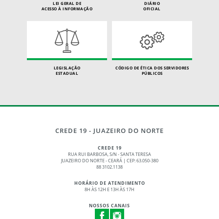
LEI GERAL DE
DIÁRIO
ACESSO À INFORMAÇÃO
OFICIAL
LEGISLAÇÃO
CÓDIGO DE ÉTICA DOS SERVIDORES
ESTADUAL
PÚBLICOS
CREDE 19 - JUAZEIRO DO NORTE
CREDE 19
RUA RUI BARBOSA, S/N - SANTA TERESA
JUAZEIRO DO NORTE - CEARÁ | CEP: 63.050-380
88 3102.1138
HORÁRIO DE ATENDIMENTO
8H ÀS 12H E 13H ÀS 17H
NOSSOS CANAIS