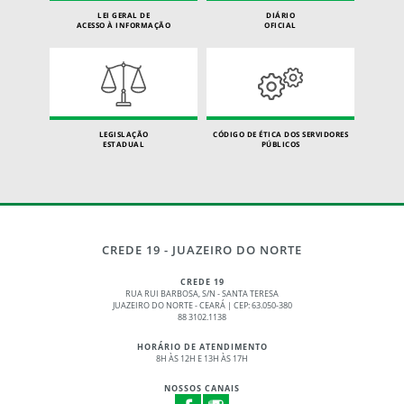
LEI GERAL DE
DIÁRIO
ACESSO À INFORMAÇÃO
OFICIAL
LEGISLAÇÃO
CÓDIGO DE ÉTICA DOS SERVIDORES
ESTADUAL
PÚBLICOS
CREDE 19 - JUAZEIRO DO NORTE
CREDE 19
RUA RUI BARBOSA, S/N - SANTA TERESA
JUAZEIRO DO NORTE - CEARÁ | CEP: 63.050-380
88 3102.1138
HORÁRIO DE ATENDIMENTO
8H ÀS 12H E 13H ÀS 17H
NOSSOS CANAIS